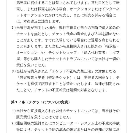
第三者に提供することは禁止されております。営利目的として転
売し、または転売を試みる場合、オークションまたはインターネ
ットオークションにかけて転売し、または転売を試みる場合に
は、本条違反に該当します。
当該行為が判明した場合、興行主催者が自らの判断で購入済みの
チケットを無効とし、チケット代金の返金および入場を認めない
ことがあります。すでに入場している場合には退場を命じられる
こともあります。また当社から直接購入された以外の「掲示板・
オークション」や「チケットショップ」「購入代行業者」「ダフ
屋」等から購入したチケットのトラブルについては当社は一切の
責任を負いません。
当社から購入された「チケット不正転売禁止法」の対象となる
「特定興業入場券（特定チケット）」は、主催者の同意なく、チ
ケットを有償で譲渡することは禁止いたします。法律が制定され
たことで、チケットの不正転売は処罰の対象となります。
第１７条（チケットについての免責）
当社から直接購入された以外のチケットについては、当社はその
販売責任を負うことはできません。
通信回線の混雑またはコンピューター・システム上の不慮の事故
等により、チケット予約の成否の確定またはその通知が大幅に遅