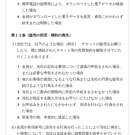
携帯電話の故障等により、ダウンロードした電子データが破損
した場合
会員がダウンロードした電子データを故意・過失にかかわらず
紛失または削除した場合
第１２条（販売の拒否・権利の喪失）
当社では、以下のような場合（例示）、チケットの販売をお断り
したり、既に締結されたチケット等の売買契約を解除させていた
だくことがあります。
会員が、当社の定める事項について虚偽の申告をされた場合、
または必要な申告をされなかった場合
他のお客様の迷惑になるような行為または当社の円滑な販売を
妨げるような行為をされた場合
当社よりご案内の期限内に所定の手続きをされなかった場合
当社が指定する購入方法をお守りいただけなかった場合
お申込みをされたにもかかわらず、決済を行わない行為をされ
た場合
前各号の他、本規約に違反した場合
会員が前項各号に該当する行為を行ったことにより当社に発生し
た損害について、当社は当該会員に損害賠償を請求させていただ