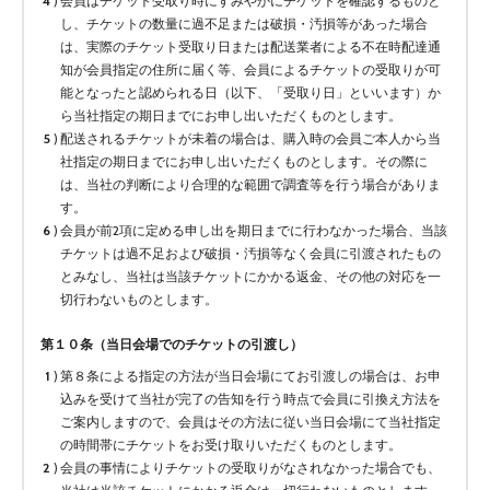
会員はチケット受取り時にすみやかにチケットを確認するものと
し、チケットの数量に過不足または破損・汚損等があった場合
は、実際のチケット受取り日または配送業者による不在時配達通
知が会員指定の住所に届く等、会員によるチケットの受取りが可
能となったと認められる日（以下、「受取り日」といいます）か
ら当社指定の期日までにお申し出いただくものとします。
配送されるチケットが未着の場合は、購入時の会員ご本人から当
社指定の期日までにお申し出いただくものとします。その際に
は、当社の判断により合理的な範囲で調査等を行う場合がありま
す。
会員が前2項に定める申し出を期日までに行わなかった場合、当該
チケットは過不足および破損・汚損等なく会員に引渡されたもの
とみなし、当社は当該チケットにかかる返金、その他の対応を一
切行わないものとします。
第１０条（当日会場でのチケットの引渡し）
第８条による指定の方法が当日会場にてお引渡しの場合は、お申
込みを受けて当社が完了の告知を行う時点で会員に引換え方法を
ご案内しますので、会員はその方法に従い当日会場にて当社指定
の時間帯にチケットをお受け取りいただくものとします。
会員の事情によりチケットの受取りがなされなかった場合でも、