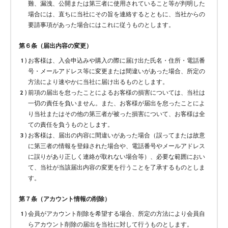
難、漏洩、公開または第三者に使用されていること等が判明した
場合には、直ちに当社にその旨を連絡するとともに、当社からの
要請事項があった場合にはこれに従うものとします。
第６条（届出内容の変更）
お客様は、入会申込みや購入の際に届け出た氏名・住所・電話番
号・メールアドレス等に変更または間違いがあった場合、所定の
方法により速やかに当社に届け出るものとします。
前項の届出を怠ったことによるお客様の損害については、当社は
一切の責任を負いません。また、お客様が届出を怠ったことによ
り当社またはその他の第三者が被った損害について、お客様は全
ての責任を負うものとします。
お客様は、届出の内容に間違いがあった場合（誤ってまたは故意
に第三者の情報を登録された場合や、電話番号やメールアドレス
に誤りがあり正しく連絡が取れない場合等）、必要な範囲におい
て、当社が当該届出内容の変更を行うことを了承するものとしま
す。
第７条（アカウント情報の削除）
会員がアカウント削除を希望する場合、所定の方法により会員自
らアカウント削除の届出を当社に対して行うものとします。