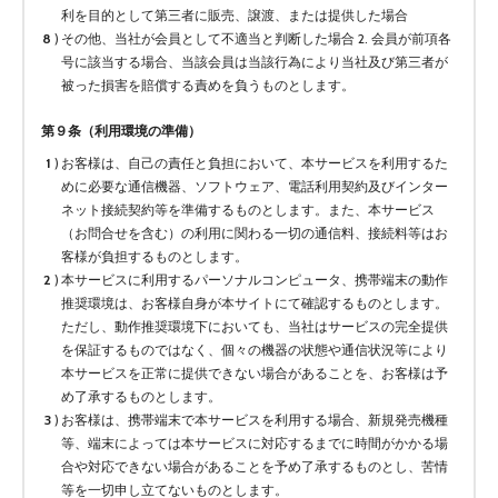
利を目的として第三者に販売、譲渡、または提供した場合
その他、当社が会員として不適当と判断した場合 2. 会員が前項各
号に該当する場合、当該会員は当該行為により当社及び第三者が
被った損害を賠償する責めを負うものとします。
第９条（利用環境の準備）
お客様は、自己の責任と負担において、本サービスを利用するた
めに必要な通信機器、ソフトウェア、電話利用契約及びインター
ネット接続契約等を準備するものとします。また、本サービス
（お問合せを含む）の利用に関わる一切の通信料、接続料等はお
客様が負担するものとします。
本サービスに利用するパーソナルコンピュータ、携帯端末の動作
推奨環境は、お客様自身が本サイトにて確認するものとします。
ただし、動作推奨環境下においても、当社はサービスの完全提供
を保証するものではなく、個々の機器の状態や通信状況等により
本サービスを正常に提供できない場合があることを、お客様は予
め了承するものとします。
お客様は、携帯端末で本サービスを利用する場合、新規発売機種
等、端末によっては本サービスに対応するまでに時間がかかる場
合や対応できない場合があることを予め了承するものとし、苦情
等を一切申し立てないものとします。