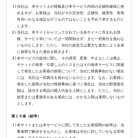
当社は、本サイト上の情報及び本サービス内容の正確性確保に努
めますが、お客様は、当社がその完全性、正確性、確実性、有用
性等いかなる保証も行うものではないことを予め了承するものと
します。
当社は、本サイトからリンクされている各サイトに含まれる情
報、サービス等については一切関知せず、また一切責任を負わな
いものとします。ただし、当社の故意又は重大な過失により会員
に損害を与えた場合を除きます。
本サービスの提供に関し、その遅滞、変更、中止もしくは廃止、
チケットの発券・引渡し上のミスまたはその他本サービスに関連
して発生したお客様の損害について、当社に帰責事由がない場合
には、当社は一切責任を負わないものとします。なお、お客様に
発生した損害が当社の帰責事由に基づく場合は、当社の賠償責任
額は、該当する商品の購入代金を上限とします。ただし、当社に
故意または重過失がある場合には、かかる上限は適用しないもの
とします。
第１６条（紛争）
本サイトまたは本サービスに関して生じたお客様間の紛争は、当
事者間で解決するものとし、お客様は当社に対していかなる苦情
の申し立ても行わないこととします。