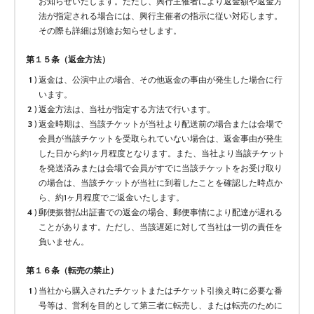
お知らせいたします。ただし、興行主催者により返金額や返金方
法が指定される場合には、興行主催者の指示に従い対応します。
その際も詳細は別途お知らせします。
第１５条（返金方法）
返金は、公演中止の場合、その他返金の事由が発生した場合に行
います。
返金方法は、当社が指定する方法で行います。
返金時期は、当該チケットが当社より配送前の場合または会場で
会員が当該チケットを受取られていない場合は、返金事由が発生
した日から約1ヶ月程度となります。また、当社より当該チケット
を発送済みまたは会場で会員がすでに当該チケットをお受け取り
の場合は、当該チケットが当社に到着したことを確認した時点か
ら、約1ヶ月程度でご返金いたします。
郵便振替払出証書での返金の場合、郵便事情により配達が遅れる
ことがあります。ただし、当該遅延に対して当社は一切の責任を
負いません。
第１６条（転売の禁止）
当社から購入されたチケットまたはチケット引換え時に必要な番
号等は、営利を目的として第三者に転売し、または転売のために