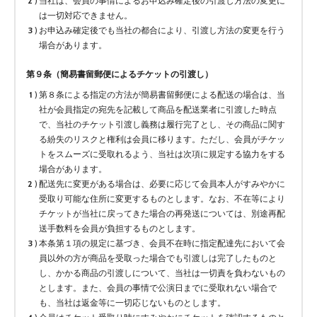
当社は、会員の事情によるお申込み確定後の引渡し方法の変更に
は一切対応できません。
お申込み確定後でも当社の都合により、引渡し方法の変更を行う
場合があります。
第９条（簡易書留郵便によるチケットの引渡し）
第８条による指定の方法が簡易書留郵便による配送の場合は、当
社が会員指定の宛先を記載して商品を配送業者に引渡した時点
で、当社のチケット引渡し義務は履行完了とし、その商品に関す
る紛失のリスクと権利は会員に移ります。ただし、会員がチケッ
トをスムーズに受取れるよう、当社は次項に規定する協力をする
場合があります。
配送先に変更がある場合は、必要に応じて会員本人がすみやかに
受取り可能な住所に変更するものとします。なお、不在等により
チケットが当社に戻ってきた場合の再発送については、別途再配
送手数料を会員が負担するものとします。
本条第１項の規定に基づき、会員不在時に指定配達先において会
員以外の方が商品を受取った場合でも引渡しは完了したものと
し、かかる商品の引渡しについて、当社は一切責を負わないもの
とします。また、会員の事情で公演日までに受取れない場合で
も、当社は返金等に一切応じないものとします。