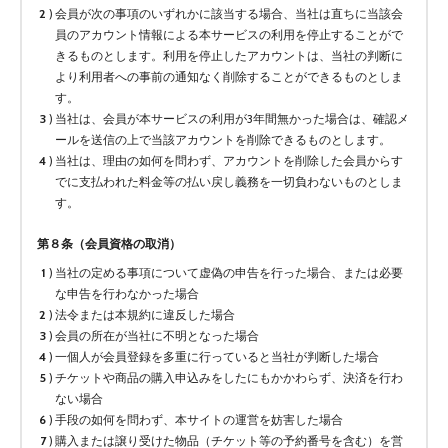
会員が次の事項のいずれかに該当する場合、当社は直ちに当該会
員のアカウント情報による本サービスの利用を停止することがで
きるものとします。利用を停止したアカウントは、当社の判断に
より利用者への事前の通知なく削除することができるものとしま
す。
当社は、会員が本サービスの利用が3年間無かった場合は、確認メ
ールを送信の上で当該アカウントを削除できるものとします。
当社は、理由の如何を問わず、アカウントを削除した会員からす
でに支払われた料金等の払い戻し義務を一切負わないものとしま
す。
第８条（会員資格の取消）
当社の定める事項について虚偽の申告を行った場合、または必要
な申告を行わなかった場合
法令または本規約に違反した場合
会員の所在が当社に不明となった場合
一個人が会員登録を多重に行っていると当社が判断した場合
チケットや商品の購入申込みをしたにもかかわらず、決済を行わ
ない場合
手段の如何を問わず、本サイトの運営を妨害した場合
購入または譲り受けた物品（チケット等の予約番号を含む）を営