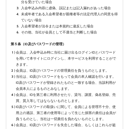
分を受けていた場合
入会申込み内容に虚偽、誤記または記入漏れがあった場合
未成年者である入会希望者が親権者等の法定代理人の同意を得
ていない場合
入会希望者が法令または本規約に違反した場合
その他、当社が会員として不適当と判断した場合
第５条（ID及びパスワードの管理）
会員は、入会申込み時に当社に届け出るログインIDとパスワード
を用いて本サイトにログインし、本サービスを利用することがで
きます。
会員は、ID及びパスワードの管理責任を負うものとします。
当社は、ID及びパスワードをもって会員の本人確認を行います。
ID及びパスワードが登録されたものと一致する場合、当該利用が
会員本人によるものとみなします。
会員は、IDを第三者に利用させたり、貸与、譲渡、偽名登録、売
買、質入等してはならないものとします。
ID及びパスワードの取扱いに関して、会員による管理不十分、使
用上の過誤、第三者の使用等によって生じた損害の責任は会員が
負うものとし、当社は一切責任を負わないものとします。
会員は、ID及びパスワードを失念した場合、もしくはこれらが盗