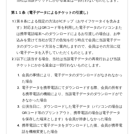
当社は当該チケットにかかる返金は一切行わないものとします。
第１１条（電子データによるチケットの引渡し）
第８条による指定の方法がICチップ（おサイフケータイを含みま
す）対応またはQRコード等を利用した電子データのパソコンまた
は携帯電話端末へのダウンロードによるお引渡しの場合は、お申
込みを受けて当社が完了の告知を行う時点で会員に当該電子デー
タのダウンロード方法をご案内しますので、会員はその方法に従
い電子データを入手していただくものとします。
以下に該当する場合、当社は当該電子データの再発行および当該
チケットにかかる返金は一切行わないものとします。
会員の事情により、電子データのダウンロードがなされなかっ
た場合
電子データを携帯電話にてダウンロードする際、会員の所有す
る携帯電話の機能により、当該電子データのダウンロードがで
きなかった場合
公演当日に、ダウンロードした電子データ（パソコンの場合は
QRコード等のプリントアウト、携帯電話の場合は電子データ
を保存した端末とします）を会員が持参しなかった場合
携帯電話にて電子データをダウンロードした後、会員が携帯電
話を機種変更した場合