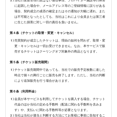
当社の直接管理の及ばない通信事情、プロバイダー施設等の障害
に起因した場合や、メールアドレス等のご登録情報に誤りがある
場合、契約成立の成否の確定またはその通知が大幅に遅れ、また
は不可能となったとしても、当社はこれにより会員または第三者
に生じた損害に対し一切の責任を負いません。
第４条（チケットの取替・変更・キャンセル）
売買契約が成立したチケットは、理由の如何を問わず、取替・変
更・キャンセルは一切お受けできません。なお、本サービスで販
売するチケットはクーリングオフ対象外の商品となります。
第５条（チケット販売期間）
チケット販売期間中であっても、当社での販売予定枚数に達した
時点で個々の興行ごとに販売を終了します。ただし、当社の判断
により追加販売を行う場合があります。
第６条（利用料金）
会員が本サービスを利用してチケットを購入する場合、チケット
代金のほか当社の定める手数料（配送に関わる手数料を含みま
す）や、支払いに関わる手数料等が必要となります。
当社は当社が適当と判断する方法にてお客様に事前に告知するこ