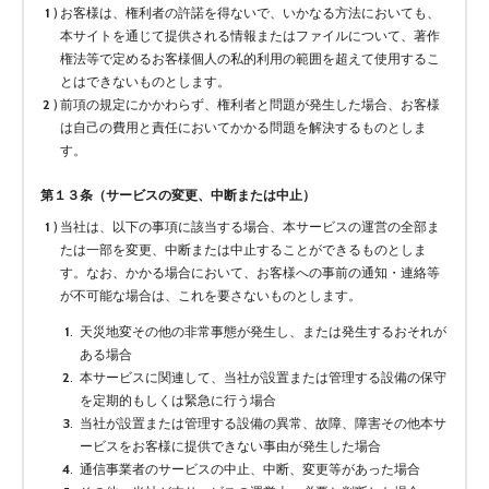
お客様は、権利者の許諾を得ないで、いかなる方法においても、
本サイトを通じて提供される情報またはファイルについて、著作
権法等で定めるお客様個人の私的利用の範囲を超えて使用するこ
とはできないものとします。
前項の規定にかかわらず、権利者と問題が発生した場合、お客様
は自己の費用と責任においてかかる問題を解決するものとしま
す。
第１３条（サービスの変更、中断または中止）
当社は、以下の事項に該当する場合、本サービスの運営の全部ま
たは一部を変更、中断または中止することができるものとしま
す。なお、かかる場合において、お客様への事前の通知・連絡等
が不可能な場合は、これを要さないものとします。
天災地変その他の非常事態が発生し、または発生するおそれが
ある場合
本サービスに関連して、当社が設置または管理する設備の保守
を定期的もしくは緊急に行う場合
当社が設置または管理する設備の異常、故障、障害その他本サ
ービスをお客様に提供できない事由が発生した場合
通信事業者のサービスの中止、中断、変更等があった場合