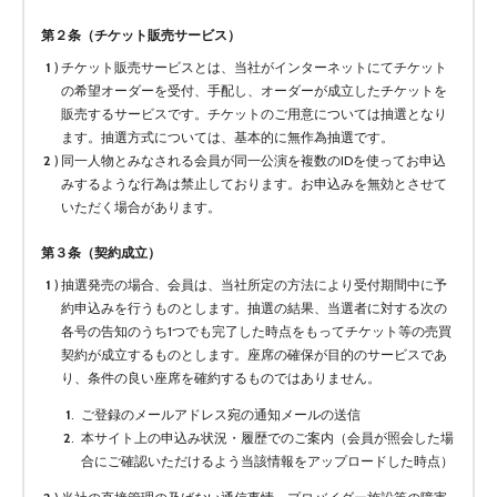
第２条（チケット販売サービス）
チケット販売サービスとは、当社がインターネットにてチケット
の希望オーダーを受付、手配し、オーダーが成立したチケットを
販売するサービスです。チケットのご用意については抽選となり
ます。抽選方式については、基本的に無作為抽選です。
同一人物とみなされる会員が同一公演を複数のIDを使ってお申込
みするような行為は禁止しております。お申込みを無効とさせて
いただく場合があります。
第３条（契約成立）
抽選発売の場合、会員は、当社所定の方法により受付期間中に予
約申込みを行うものとします。抽選の結果、当選者に対する次の
各号の告知のうち1つでも完了した時点をもってチケット等の売買
契約が成立するものとします。座席の確保が目的のサービスであ
り、条件の良い座席を確約するものではありません。
ご登録のメールアドレス宛の通知メールの送信
本サイト上の申込み状況・履歴でのご案内（会員が照会した場
合にご確認いただけるよう当該情報をアップロードした時点）