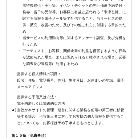
者特典提供・実行等、イベントチケットの先行抽選予約受付・
発券・当日の受付等、お客様に有益と思われる「米津玄師」に
関する情報を電子メール等で配信すること、当サービスの提
供・拡充・改善のため、及びその他これらに付随する目的のた
め
当サービスの利用動向等に関するアンケート調査、及び分析を
行うため
アーティスト、お客様、関係企業の利益を侵害するような行為
が認められた場合、または認められると推測される場合、必要
な調査及び連絡等に利用するため
提供する個人情報の項目：
氏名、住所、電話番号、性別、生年月日、お住まいの地域、電子
メールアドレス
提供する手段又は方法：
電子的若しくは電磁的な方法
当社が本サイトの管理・運営に関する業務を前項の第三者に移管
等する場合、当該第三者に対してお客様の個人情報を提供するこ
とについても、お客様は予め了承するものとします。
第１５条（免責事項）