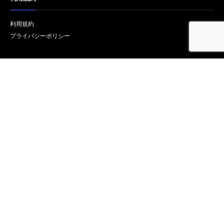
利用規約
プライバシーポリシー
リンク
オフィシャルサイト REISSUE RECORDS
© copyright Kenshi Yonezu/REISSUE RECORDS inc. All Right Reserved.